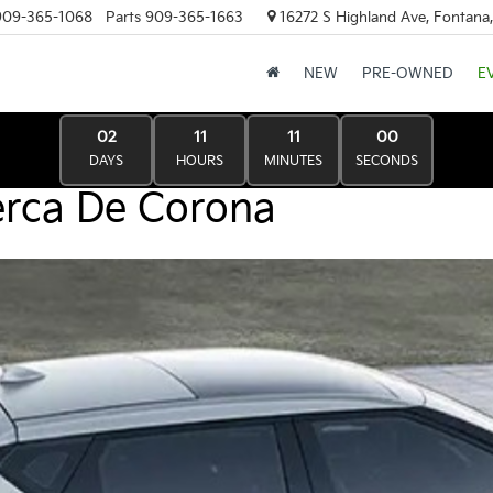
909-365-1068
Parts
909-365-1663
16272 S Highland Ave, Fontana
NEW
PRE-OWNED
E
02
11
11
00
DAYS
HOURS
MINUTES
SECONDS
erca De Corona