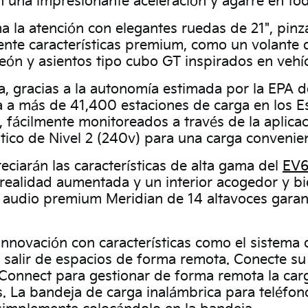
 una impresionante aceleración y agarre en toda
a la atención con elegantes ruedas de 21", pinz
mente características premium, como un volante
eón y asientos tipo cubo GT inspirados en vehíc
, gracias a la autonomía estimada por la EPA de
a más de 41,400 estaciones de carga en los E
ácilmente monitoreados a través de la aplicació
tico de Nivel 2 (240v) para una carga convenie
reciarán las características de alta gama del
EV
e realidad aumentada y un interior acogedor y 
e audio premium Meridian de 14 altavoces garan
innovación con características como el sistema 
y salir de espacios de forma remota. Conecte su
 Connect para gestionar de forma remota la carg
 La bandeja de carga inalámbrica para teléfonos 