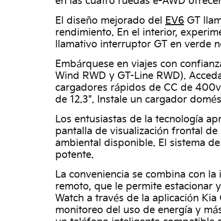
en las cuatro ruedas e-AWD ofrecen
El diseño mejorado del
EV6
GT llam
rendimiento. En el interior, experi
llamativo interruptor GT en verde n
Embárquese en viajes con confianza
Wind RWD y GT-Line RWD). Acceda 
cargadores rápidos de CC de 400v, f
de 12.3". Instale un cargador domés
Los entusiastas de la tecnología ap
pantalla de visualización frontal d
ambiental disponible. El sistema d
potente.
La conveniencia se combina con la 
remoto, que le permite estacionar 
Watch a través de la aplicación Kia
monitoreo del uso de energía y más.