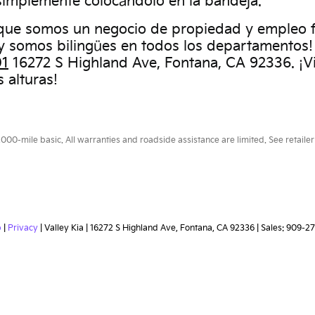
 simplemente colocándolo en la bandeja.
ue somos un negocio de propiedad y empleo fa
, ¡y somos bilingües en todos los departamentos!
01
16272 S Highland Ave, Fontana, CA 92336. ¡Vi
 alturas!
0-mile basic. All warranties and roadside assistance are limited. See retailer 
p
|
Privacy
| Valley Kia
|
16272 S Highland Ave,
Fontana,
CA
92336
| Sales:
909-27