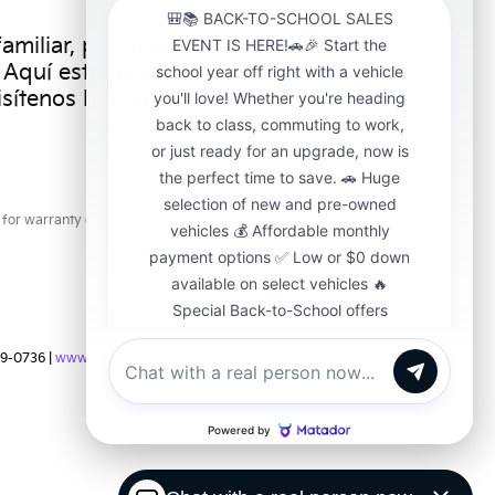
miliar, por lo que entendemos la
 Aquí está nuestra dirección y
sítenos hoy para elevar su
for warranty details.
9-0736
|
www.kia.com