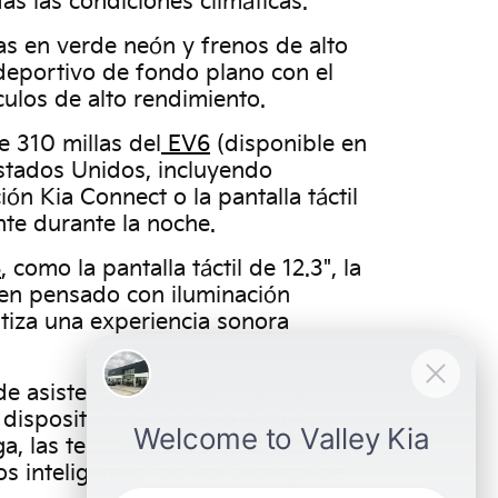
s las condiciones climáticas.
as en verde neón y frenos de alto
 deportivo de fondo plano con el
ulos de alto rendimiento.
 310 millas del
EV6
(disponible en
stados Unidos, incluyendo
n Kia Connect o la pantalla táctil
nte durante la noche.
6
, como la pantalla táctil de 12.3", la
bien pensado con iluminación
tiza una experiencia sonora
de asistencia de estacionamiento
 dispositivo personal o Apple
a, las temperaturas de la cabina, el
inteligentes facilita la carga de