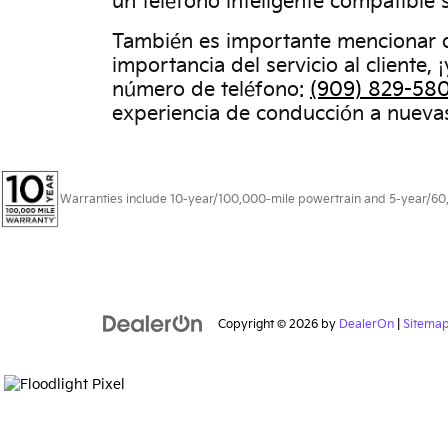
un teléfono inteligente compatible
También es importante mencionar q
importancia del servicio al cliente
número de teléfono:
(909) 829-58
experiencia de conducción a nuevas
Warranties include 10-year/100,000-mile powertrain and 5-year/60,00
Copyright © 2026
by
DealerOn
|
Sitema