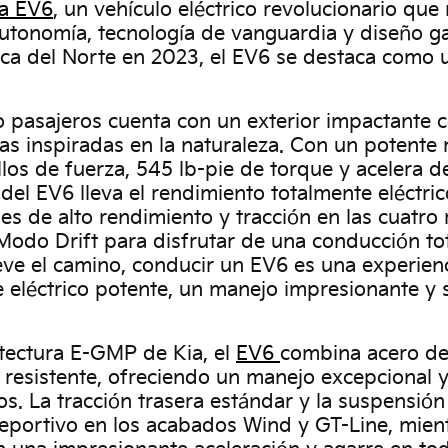
ia EV6
, un vehículo eléctrico revolucionario que
utonomía, tecnología de vanguardia y diseño 
ica del Norte en 2023, el EV6 se destaca como u
o pasajeros cuenta con un exterior impactante c
as inspiradas en la naturaleza. Con un potente
os de fuerza, 545 lb-pie de torque y acelera 
 del EV6 lleva el rendimiento totalmente eléctr
es de alto rendimiento y tracción en las cuatro
 Modo Drift para disfrutar de una conducción t
leve el camino, conducir un EV6 es una experien
eléctrico potente, un manejo impresionante y s
itectura E-GMP de Kia, el
EV6
combina acero de u
resistente, ofreciendo un manejo excepcional y
La tracción trasera estándar y la suspensión 
eportivo en los acabados Wind y GT-Line, mien