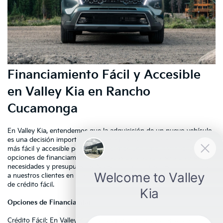
Financiamiento Fácil y Accesible
en Valley Kia en Rancho
Cucamonga
En
Valley Kia,
entendemos que la adquisición de un nuevo vehículo
es una decisión importante, y queremos hacer que el proceso sea lo
más fácil y accesible posible. Ofrecemos una amplia variedad de
opciones de financiamiento diseñadas para adaptarse a diversas
necesidades y presupuestos. Nuestro compromiso es proporcionar
a nuestros clientes en Fontana un servicio excepcional y opciones
de crédito fácil.
Opciones de Financiamiento
Crédito Fácil: En Valley Kia, trabajamos con una variedad de