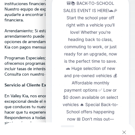
instituciones financieras para ofrecer opciones de crédito fácil.
Nuestro equipo de expertos en financiamiento está aquí para
ayudarte a encontrar la mejor solución que se ajuste a tu situación
financiera.
Arrendamiento: Si estás buscando flexibilidad en tu presupuesto, el
arrendamiento puede ser la opción perfecta. Ofrecemos atractivas
opciones de arrendamiento que te permiten disfrutar de un nuevo
Kia con pagos mensuales bajos y términos flexibles.
Programas Especiales: Además de las opciones estándar, también
ofrecemos programas especiales de financiamiento que pueden
incluir tasas de interés bajas, plazos extendidos y otras ventajas.
Consulta con nuestro equipo para conocer las ofertas actuales.
Servicio al Cliente Excepcional
En Valley Kia, nos enorgullece brindar un servicio al cliente
excepcional desde el momento en que entras por la puerta hasta
que conduces tu nuevo vehículo. Nuestro equipo está dedicado a
hacer que tu experiencia de compra sea fácil y placentera.
Respondemos a todas tus preguntas y nos aseguramos de que te
sientas cómodo y confiado en cada paso del proceso.
¿Por qué Valley Kia?