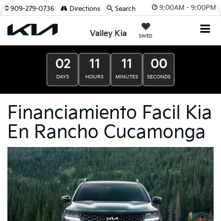
9:00AM - 9:00PM
909-279-0736
Directions
Search
Valley Kia
SAVED
02
11
11
00
DAYS
HOURS
MINUTES
SECONDS
Financiamiento Facil Kia
En Rancho Cucamonga