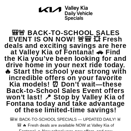
Experiencia: Con años de experiencia en la industria automotriz,
hemos perfeccionado el arte de proporcionar soluciones de
financiamiento adecuadas para nuestros clientes.
Variedad de Modelos: Ya sea que estés buscando un SUV
espacioso, un elegante sedán o un vehículo eficiente en
combustible, tenemos una amplia gama de modelos Kia para elegir.
Compromiso con la Comunidad: Valley Kia se enorgullece de ser
parte de la comunidad de Rancho Cucamonga y se compromete a
brindar un servicio de calidad a nuestros vecinos.
En Valley Kia, creemos que todos merecen la oportunidad de poseer
el Kia de sus sueños. Contáctanos hoy mismo y descubre cómo
podemos hacer que el proceso de financiamiento sea fácil y
accesible para ti. ¡Tu nuevo Kia te espera en
Valley Kia
cerca de
Rancho Cucamonga
Warranties include 10-year/100,000-mile powertrain and 5-year/60,000-
mile basic. All warranties and roadside assistance are limited. See retailer for warranty
details.